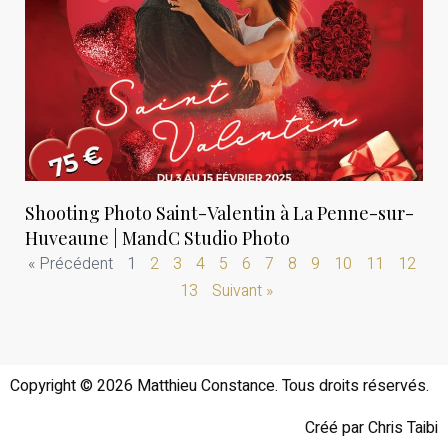
Shooting Photo Saint-Valentin à La Penne-sur-
Huveaune | MandC Studio Photo
« Précédent
1
2
3
4
5
6
7
8
9
10
11
12
13
Suivant »
Copyright © 2026 Matthieu Constance. Tous droits réservés.
Créé par Chris Taibi