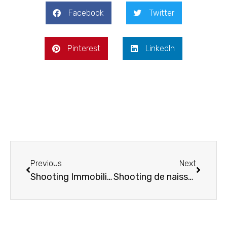
Facebook
Twitter
Pinterest
LinkedIn
Previous
Next
Shooting Immobilier : Une maison mis en valeur par la photographie
Shooting de naissance : Un moment unique et précieux figé dans le temps au studio photo à La Penne sur Huveaune