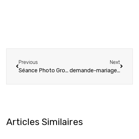
Previous
Next
Séance Photo Grossesse à MandC Studio Photo | Moments Magiques à La Penne-sur-Huveaune
demande-mariage-surprise-la-ciotat
Articles Similaires