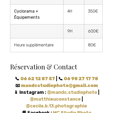
Cyclorama +
4H
350€
Équipements
9H
600€
Heure supplémentaire
80€
Réservation & Contact
📞
06 62 12 87 57
| 📞
06 98 27 17 78
📧
mandcstudiophoto@gmail.com
📱 Instagram :
@mandc.studiophoto
|
@matthieuconstance
|
@cecile.b.13.photographie
📘 Facebook :
MC Studio Photo