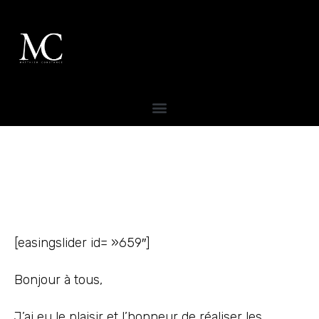
[easingslider id= »659″]
Bonjour à tous,
J’ai eu le plaisir et l’honneur de réaliser les